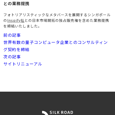
との業務提携
フォトリアリスティックなメタバースを展開するシンガポール
の
Inspify社
との日本市場開拓の独占販売権を含めた業務提携
を締結いたしました。
投
前の記事
稿
世界有数の量子コンピュータ企業とのコンサルティン
ナ
グ契約を締結
ビ
次の記事
ゲ
サイトリニューアル
ー
シ
ョ
ン